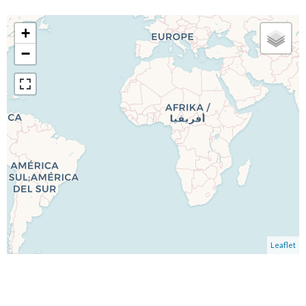
+
−
Leaflet