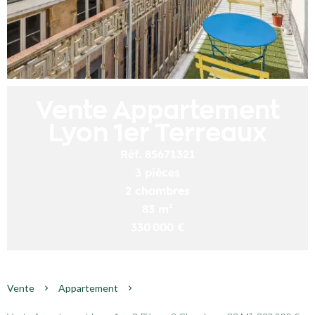
Vente Appartement
Lyon 1er Terreaux
Réf. 85671321
3 pièces
2 chambres
83 m²
330 000 €
Vente
Appartement