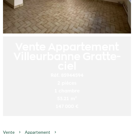
Vente Appartement
Villeurbanne Gratte-
ciel
Réf. 85944594
2 pièces
1 chambre
53.21 m²
147 000 €
Vente
Appartement