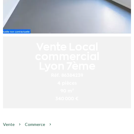
Vente Local
commercial
Lyon 7ème
Réf. 86384239
4 pièces
90 m²
340 000 €
Vente
Commerce