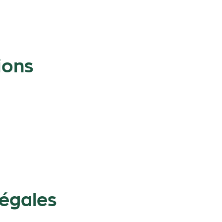
ions
légales