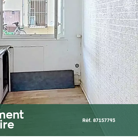
ment
Réf. 87157793
ire