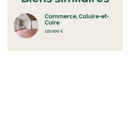
Commerce, Caluire-et-
Cuire
125 000 €