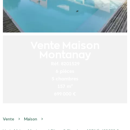
Vente Maison
Montanay
Réf. 8201529
6 pièces
5 chambres
157 m²
699 000 €
Vente
Maison