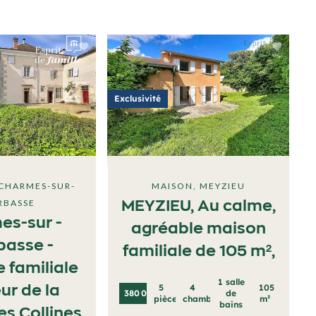
Exclusivité
 CHARMES-SUR-
MAISON, MEYZIEU
RBASSE
MEYZIEU, Au calme,
es-sur -
agréable maison
basse -
familiale de 105 m²,
 familiale
1 salle
5
4
105
ur de la
380 000 €
de
pièces
chambres
m²
bains
s Collines