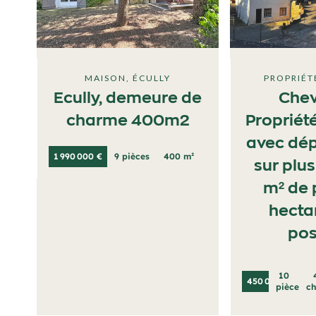
MAISON, ÉCULLY
PROPRIÉT
Ecully, demeure de
Chev
charme 400m2
Propriét
avec dé
1 990 000 €
9 pièces
400 m²
sur plu
m² de 
hecta
pos
10
450 000 €
pièces
c