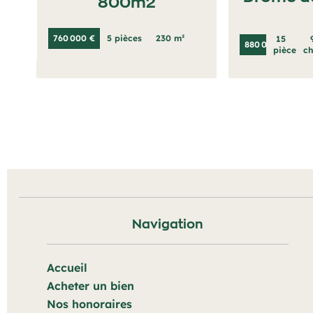
800m2
760 000 €
5 pièces
230 m²
15
880 000 €
pièces
c
Navigation
Accueil
Acheter un bien
Nos honoraires