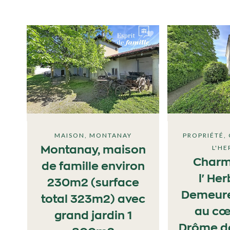
MAISON, MONTANAY
PROPRIÉTÉ,
L'HE
Montanay, maison
Charm
de famille environ
l'Her
230m2 (surface
Demeure
total 323m2) avec
au cœ
grand jardin 1
Drôme de