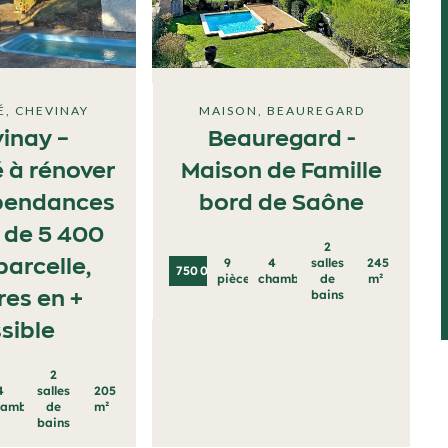
É, CHEVINAY
MAISON, BEAUREGARD
inay –
Beauregard -
é à rénover
Maison de Famille
pendances
bord de Saône
s de 5 400
2
9
4
salles
245
parcelle,
750 000 €
pièces
chambres
de
m²
bains
res en +
sible
2
4
salles
205
hambres
de
m²
bains