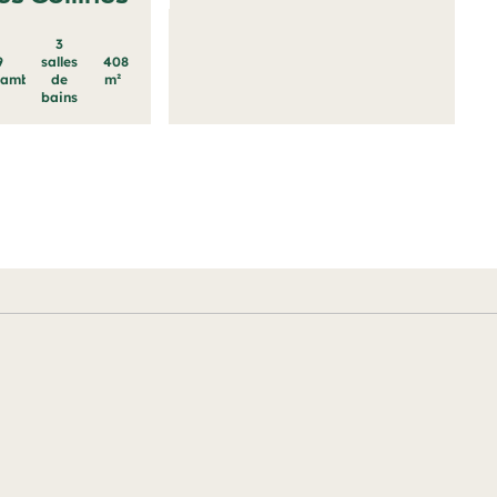
3
9
salles
408
hambres
de
m²
bains