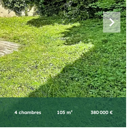
s
4 chambres
105 m²
380 000 €