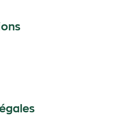
ions
légales