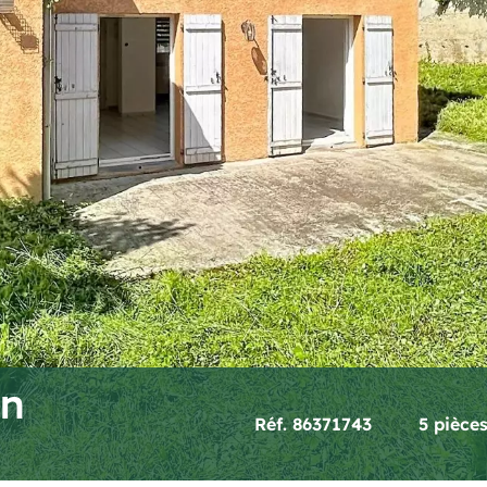
on
Réf. 86371743
5 pièce