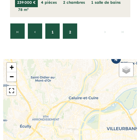
239 000 €
4 pièces
2 chambres
1 salle de bains
78 m²
1
2
3
+
−